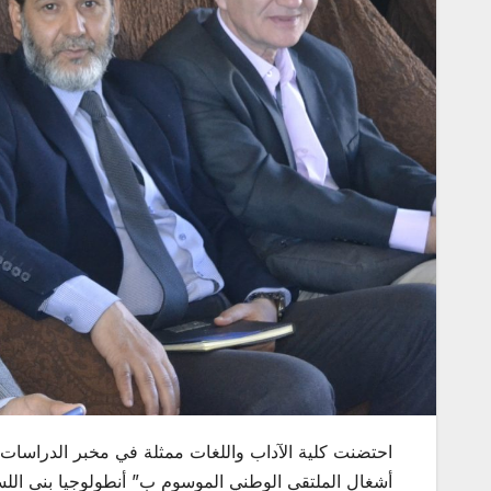
أشغال الملتقى الوطني الموسوم ب” أنطولوجيا بنى اللس