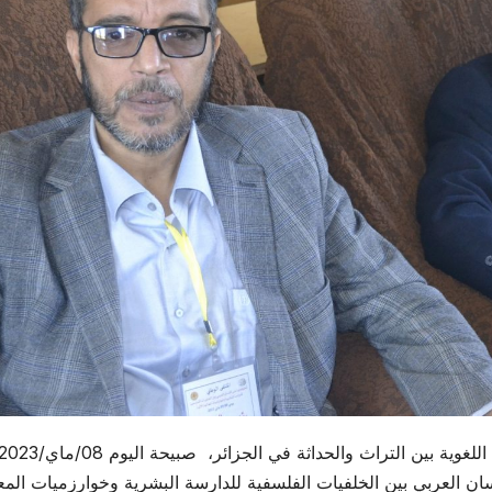
احتضنت كلية الآداب واللغات ممثلة في مخبر الدراسات اللغوية بين التراث والحداثة في الجزائر، صبيحة اليوم 08/ما
ان العربي بين الخلفيات الفلسفية للدارسة البشرية وخوارزميات المع