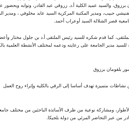
 برزوق، والسيد عميد الكلية أ.د. زروقي عبد القادر، ونوابه وبحضور ع
بلقنيشي حبيب، ومدير المكتبة المركزية السيد عابد مخلوفي ، ومدير ال
امعية قصر الشلالة السيد أوعراب أحمد.
لملتقى، كما قدم شكره للسيد رئيس الملتقى أ.د بن جلول مختار وأعض
ة للسيد مدير الجامعة على رعايته ودعمه لمختلف الأنشطة العلمية بالك
سور بلقومان برزوق
من نشاطات متميزة تهدف أساسا إلى الرقي بالكلية وإثراء روح العمل
الأطوار، ومشاركة نوعية من طرف الأساتذة الباحثين من مختلف جامع
در من عبر التحاضر المرئي من دولة بلجيكا.