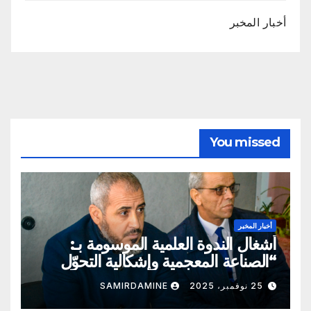
أخبار المخبر
You missed
أخبار المخبر
أشغال الندوة العلمية الموسومة بـ:
“الصناعة المعجمية وإشكالية التحوّل
المعرفي والحضاري”
25 نوفمبر، 2025
SAMIRDAMINE