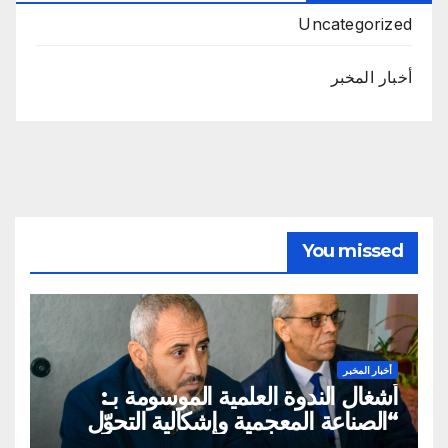
Uncategorized
أخبار المخبر
You missed
أخبار المخبر
أشغال الندوة العلمية الموسومة بـ:
“الصناعة المعجمية وإشكالية التحوّل
المعرفي والحضاري”