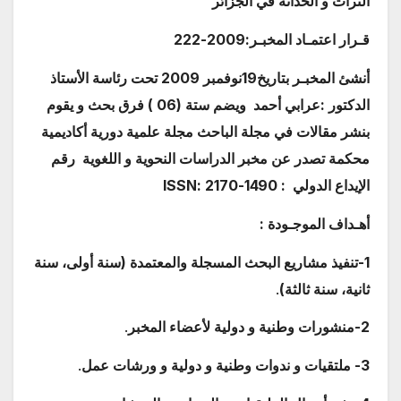
التراث و الحداثة في الجزائر
قـرار اعتمـاد المخبـر:
2009-222
أنشئ المخبـر بتاريخ19نوفمبر 2009 تحت رئاسة الأستاذ
الدكتور :عرابي أحمد ويضم ستة (06 ) فرق بحث و يقوم
بنشر مقالات في مجلة الباحث
مجلة علمية
دورية أكاديمية
محكمة تصدر عن مخبر الدراسات النحوية و اللغوية
رقم
الإيداع الدولي :
1490-2170 :
ISSN
أهـداف الموجـودة :
1-
تنفيذ مشاريع البحث المسجلة والمعتمدة (سنة أولى، سنة
ثانية، سنة ثالثة)
.
2-منشورات وطنية و دولية لأعض
اء المخبر
.
3-
ملتقيات و ندوات وطنية و دولية و ورشات عمل
.