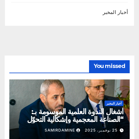
أخبار المخبر
You missed
أخبار المخبر
أشغال الندوة العلمية الموسومة بـ:
“الصناعة المعجمية وإشكالية التحوّل
المعرفي والحضاري”
25 نوفمبر، 2025
SAMIRDAMINE