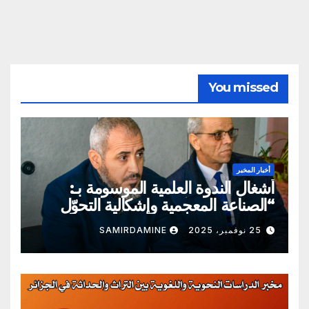
You missed
أخبار المخبر
أشغال الندوة العلمية الموسومة بـ:
“الصناعة المعجمية وإشكالية التحوّل
المعرفي والحضاري”
25 نوفمبر، 2025
SAMIRDAMINE