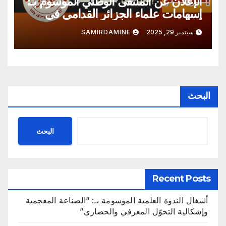
الإعلان عن الملتقى الوطني الموسوم بـ:
إسهامات علماء الجزائر القدامى في
الدّرسين اللغوي و النحوي
سبتمبر 29, 2025
SAMIRDAMINE
البحث
البحث
Recent Posts
أشغال الندوة العلمية الموسومة بـ: “الصناعة المعجمية
وإشكالية التحوّل المعرفي والحضاري”