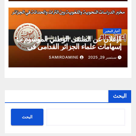
أخبار المخبر
الإعلان عن الملتقى الوطني الموسوم بـ:
إسهامات علماء الجزائر القدامى في
الدّرسين اللغوي و النحوي
سبتمبر 29, 2025
SAMIRDAMINE
البحث
البحث