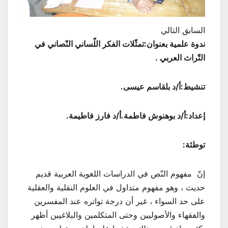
السابق التالي
ندوة علمية بعنوان:تمثّلات الفكر اللّساني النّصاني في
التّراث العربي .
تنشيط:أ/د بلقاسم عيسى.
إعداد:أ/د بوهنوش فاطمة.أ/د فارز فاطيمة.
توطئة:
إنّ مفهوم النّص في الدراسات اللغوية العربية قديم
حديث ، وهو مفهوم متداول في العلوم النقلية والعقلية
على حد السواء ، غير أن درجة تواتره عند المفسرين
والفقهاء والأصوليين وحتى المتكلمين والبلاغيين أظهر