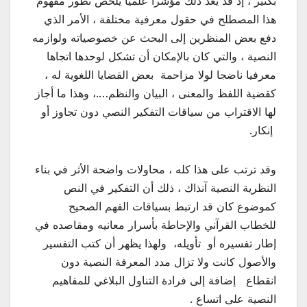
بكثير ، إذ قد يعد ذلك مؤشرا علميا يلخص تطور مفهوم
هذا المصطلح في حقول معرفية مختلفة ، الأمر الذي
دفع بعض المنظرين إلى البحث عن خصوصياته ولوازمه
النصية ، والتي كان بالإمكان أن تشكل لوحدها اتجاها
معرفيا ناضجا لولا مزاحمة بعض القضايا اللغوية له ،
كقضية اللفظ والمعنى ، البيان والنظم….، وهذا ما أجاز
لها الاقتراب من سياقات التفكير النصي دون تجاوز أو
إنكار.
وقد ترتب على هذا كله ، محاولات واضحة الأثر في بناء
النظرية النصية آنذاك ، ذلك أن التفكير في النص
كموضوع كان قد ارتبط بسياقات الفهم الصحيح
للخطاب القرآني والإحاطة بأسرار معانيه ومقاصده في
إطار تفسيره أو تأويله، ولهذا يظهر أن كتب التفسير
والأصول كانت ولا تزال مدد المعرفة النصية دون
انقطاع إضافة إلى فرادة التناول البلاغي للمفاهيم
النصية على اتساع .