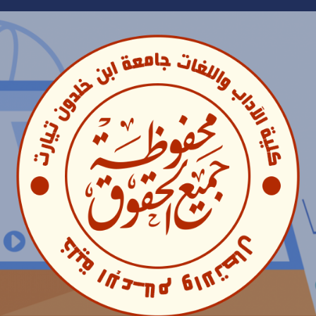
Ski
t
conten