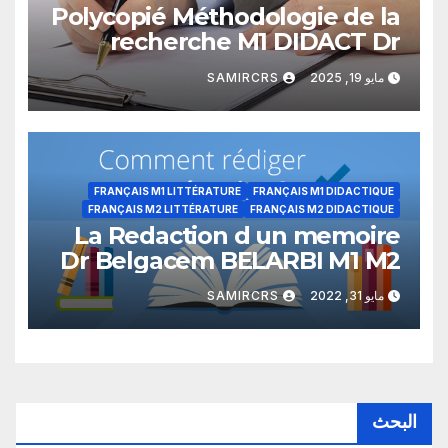
Polycopié Méthodologie de la
recherche M1 DIDACT Dr
BELGHITAR Imène
مايو 19, 2025
SAMIRCRS
FRANÇAIS M1 LITTÉRATURE
FRANÇAIS M1 DIDACTIQUE
FRANÇAIS M2 LITTÉRATURE
FRANÇAIS M2 DIDACTIQUE
La Redaction d un memoire
Dr Belgacem BELARBI M1 M2
DOC
مايو 31, 2022
SAMIRCRS
البحث