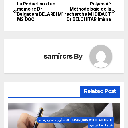
La Redaction d un
Polycopié
تصفّح
memoire Dr
Méthodologie de la
Belgacem BELARBI M1
recherche M1 DIDACT
المقالات
M2 DOC
Dr BELGHITAR Imène
samircrs
By
Related Post
FRANÇAIS M1 DIDACTIQUE
السنة أولى ماستر فرنسية
قسم اللغة الفرنسية