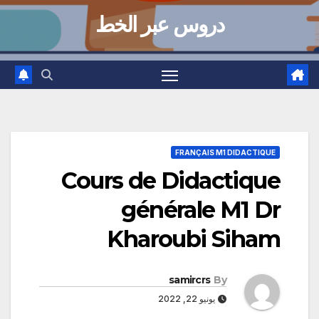
دروس عبر الخط
FRANÇAIS M1 DIDACTIQUE
Cours de Didactique
générale M1 Dr
Kharoubi Siham
samircrs
By
يونيو 22, 2022