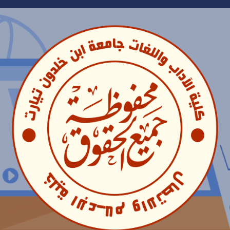
Ski
t
conten