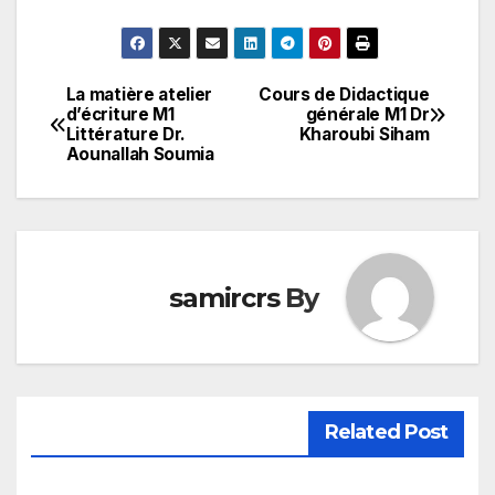
La matière atelier
Cours de Didactique
تصفّح
d’écriture M1
générale M1 Dr
Littérature Dr.
Kharoubi Siham
المقالات
Aounallah Soumia
samircrs
By
Related Post