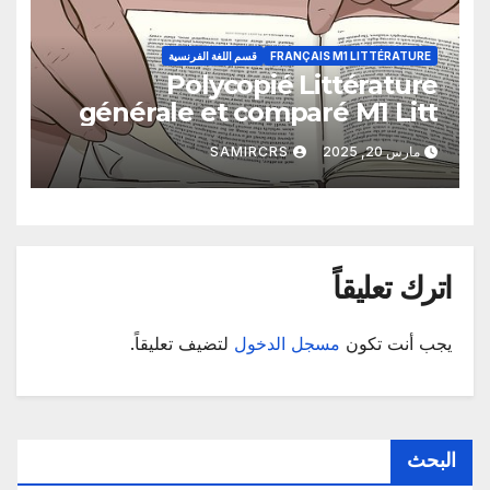
FRANÇAIS M1 LITTÉRATURE
قسم اللغة الفرنسية
Polycopié Littérature
générale et comparé M1 Litt
Dr Belkaim Leila
مارس 20, 2025
SAMIRCRS
اترك تعليقاً
يجب أنت تكون
مسجل الدخول
لتضيف تعليقاً.
البحث