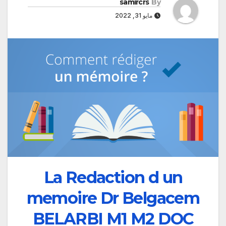
samircrs
By
مايو 31, 2022
La Redaction d un
memoire Dr Belgacem
BELARBI M1 M2 DOC