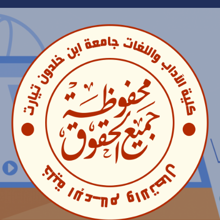
Ski
t
conten