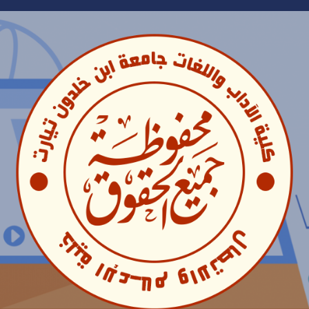
Ski
t
conten