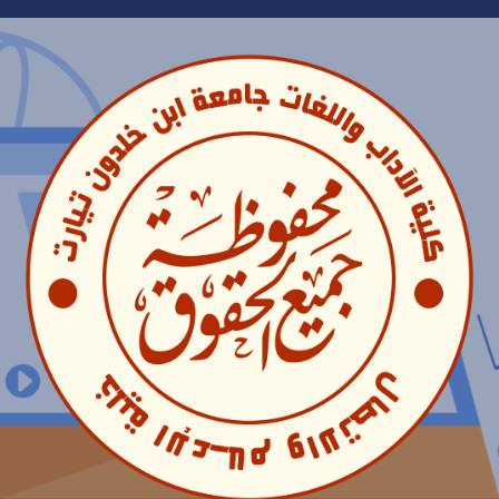
Ski
t
conten