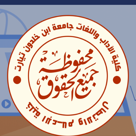
Ski
t
conten