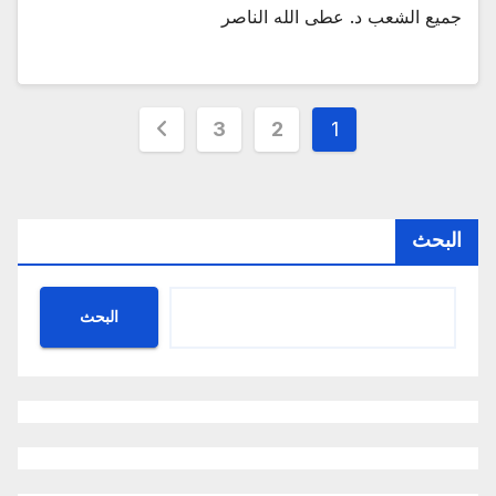
جميع الشعب د. عطى الله الناصر
Posts
3
2
1
pagination
البحث
البحث