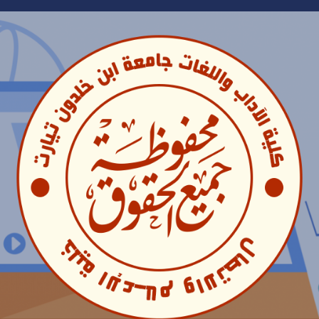
Ski
t
conten