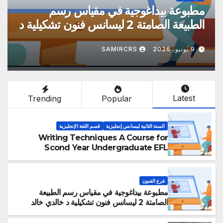
في مقياس النص الأدبي العربي
مطبوعة 
الحديث 2 ليسانس دراسات أدبية سداسي
خالدي خا
SAMIRCRS
9 يونيو، 2026
Latest
Trending
Popular
السنة الثانية ليسانس إنجليزية
قسم اللغة الإنجليزية
Writing Techniques A Course for
Scond Year Undergraduate EFL
Students Dr Moustafa TOUBEIDA
فرع الفنون
مطبوعة بيداغوجية في مقياس رسم الطبيعة
الصامتة 2 ليسانس فنون تشكيلية د خالدي خالد