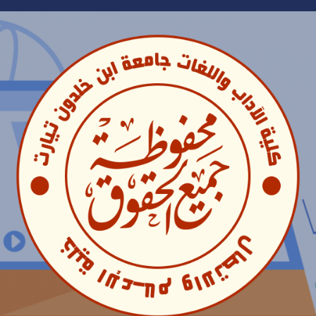
Ski
t
conten