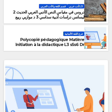
L3 أدب عربي
قسم اللغة والأدب العربي
دروس في مقياس النص الأدبي العربي الحديث 2
ليسانس دراسات أدبية سداسي 3 د موازبي ربيع
فرع اللغة الألمانية
Polycopié pédagogique Matière
Initiation à la didactique L3 s5s6 Dr
SFERTI Bakhta