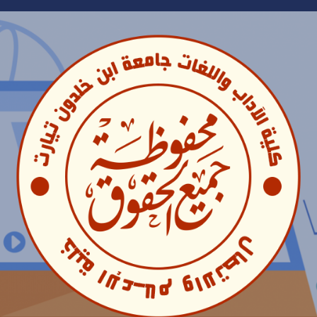
Ski
t
conten