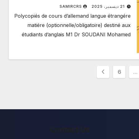
(optionnelle/obligatoire) destiné
21 ديسمبر، 2025
SAMIRCRS
aux étudiants d’anglais M1 Dr
Polycopiés de cours d’allemand langue étrangére
SOUDANI Mohamed
matiére (optionnelle/obligatoire) destiné aux
étudiants d’anglais M1 Dr SOUDANI Mohamed
6
…
pa
Contact Us