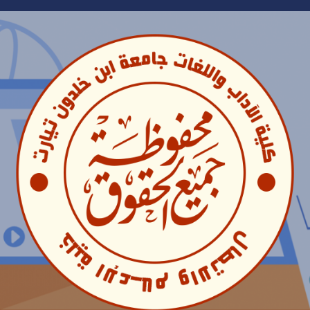
Ski
t
conten