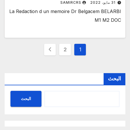
31 مايو، 2022
SAMIRCRS
La Redaction d un memoire Dr Belgacem BELARBI
M1 M2 DOC
Posts
2
1
pagination
البحث
البحث