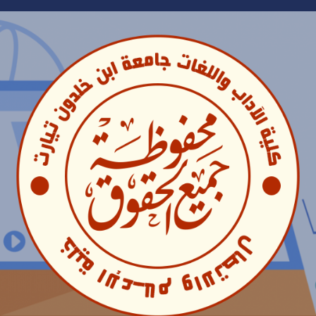
Ski
t
conten