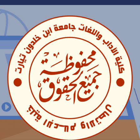
Ski
t
conten