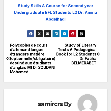
Study Skills A Course for Second year
Undergraduate EFL Students L2 Dr. Amina
Abdelhadi
Polycopiés de cours
Study of Literary
تصفّح
d’allemand langue
Texts A Pedagogical
étrangére matiére
Book for L2 Students
المقالات
(optionnelle/obligatoire)
Dr Fatiha
destiné aux étudiants
BELMERABET
d’anglais M1 Dr SOUDANI
Mohamed
samircrs
By