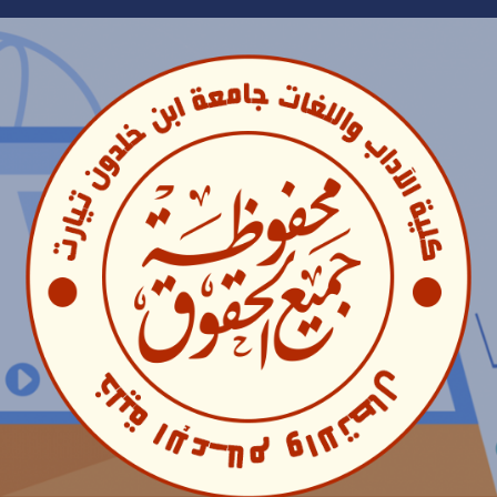
Ski
t
conten