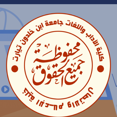
Ski
t
conten