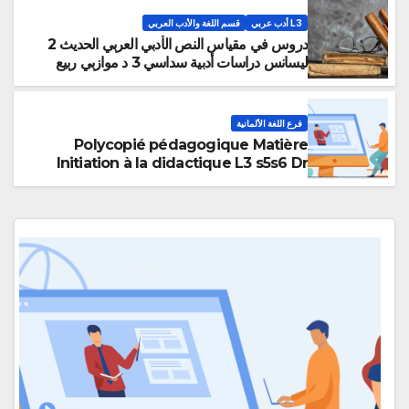
L3 أدب عربي
قسم اللغة والأدب العربي
دروس في مقياس النص الأدبي العربي الحديث 2
ليسانس دراسات أدبية سداسي 3 د موازبي ربيع
فرع اللغة الألمانية
Polycopié pédagogique Matière
Initiation à la didactique L3 s5s6 Dr
SFERTI Bakhta