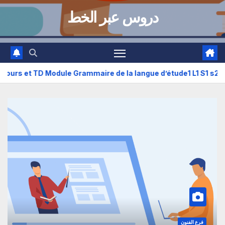
دروس عبر الخط
copié de Cours et TD Module Grammaire de la langue d’étude1 L
L3 أدب عربي
قسم اللغة والأدب العربي
فرع ال