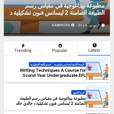
دروس في مقياس النص الأدبي العربي
مطب
الحديث 2 ليسانس دراسات أدبية سداسي
3 د موازبي ربيع
خال
9 يونيو، 2026
SAMIRCRS
9 يونيو، 2026
Latest
Trending
Popular
السنة الثانية ليسانس إنجليزية
قسم اللغة الإنجليزية
Writing Techniques A Course for
Scond Year Undergraduate EFL
Students Dr Moustafa TOUBEIDA
فرع الفنون
مطبوعة بيداغوجية في مقياس رسم الطبيعة
الصامتة 2 ليسانس فنون تشكيلية د خالدي خالد