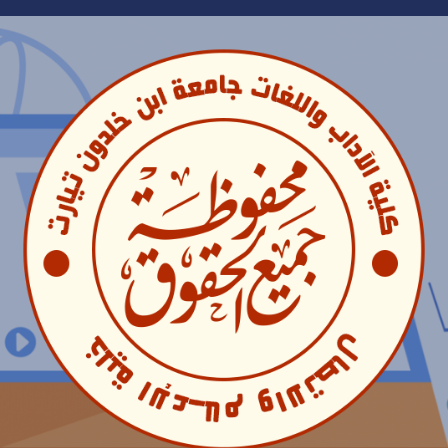
Ski
t
conten