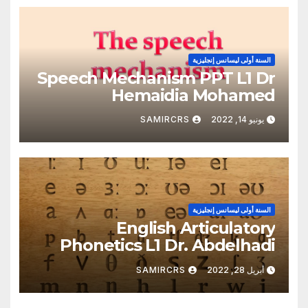
السنة أولى ليسانس إنجليزية
Speech Mechanism PPT L1 Dr
Hemaidia Mohamed
يونيو 14, 2022
SAMIRCRS
السنة أولى ليسانس إنجليزية
English Articulatory
Phonetics L1 Dr. Abdelhadi
Amina
أبريل 28, 2022
SAMIRCRS