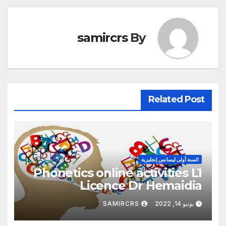
samircrs
By
Related Post
السنة أولى ليسانس إنجليزية
Phonetics online activities L1
Licence Dr Hemaidia
Mohamed
يونيو 14, 2022
SAMIRCRS