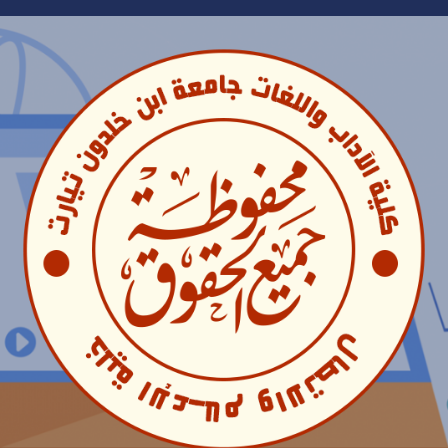
Ski
t
conten