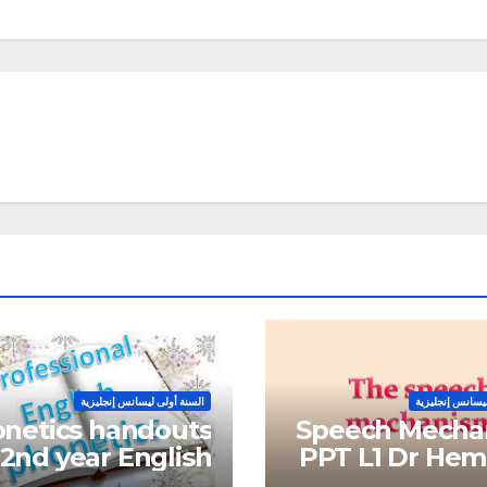
ليسانس إنجليزية
السنة أولى ليسانس إنجليزية
netics handouts
Speech Mecha
 2nd year English
PPT L1 Dr Hem
Dr Hemaidia
Moh