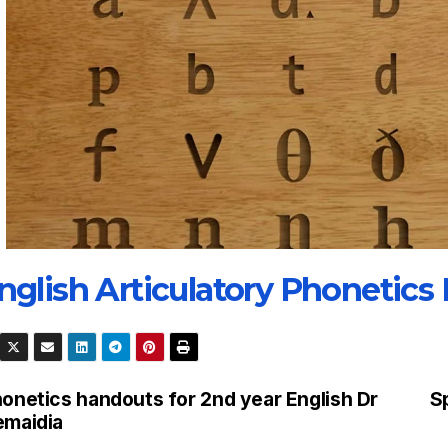
nglish Articulatory Phonetics
onetics handouts for 2nd year English Dr
S
emaidia