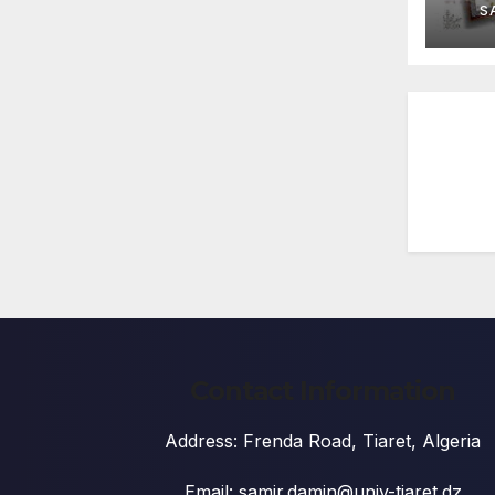
S
Contact Information
Address: Frenda Road, Tiaret, Algeria
Email: samir.damin@univ-tiaret.dz