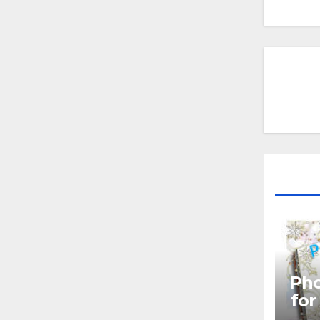
Pho
for