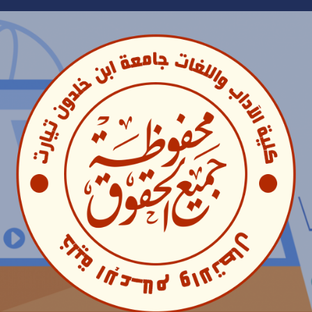
Ski
t
conten