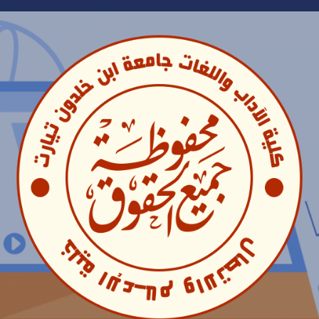
Ski
t
conten