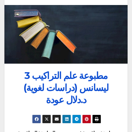
مطبوعة علم التراكيب 3
ليسانس (دراسات لغوية)
د.دلال عودة