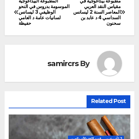
مطبوعة بيداغوجية في
المطبوعة البيداغوجية
تصفّح
مقياس النقد العربي
الموسومة بدروس في النحو
المعاصر السنة 2 ليسانس
الوظيفي 3 ليسانس
المقالات
السداسي 4 د عابد بن
لسانيات عامة د العامي
سحنون
حفيظة
samircrs
By
Related Post
L3 أدب عربي
قسم اللغة والأدب العربي