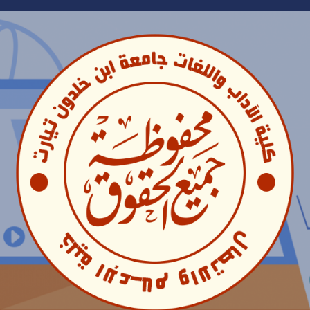
Ski
t
conten