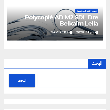
قسم اللغة الفرنسية
Polycopié AD M2 SDL Dre
Belkaim Leila
مايو 31, 2026
SAMIRCRS
البحث
البحث