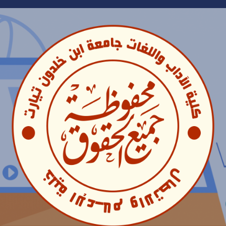
Ski
t
conten