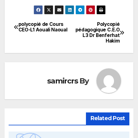
polycopié de Cours
Polycopié
تصفّح
CEO-L1 Aouali Naoual
pédagogique C.E.O
L3 Dr Benferhat
المقالات
Hakim
samircrs
By
Related Post