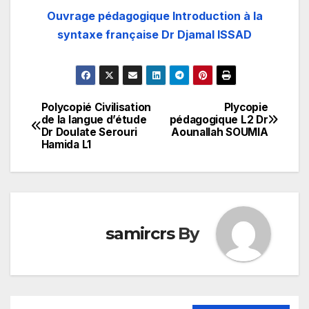
Ouvrage pédagogique Introduction à la
syntaxe française Dr Djamal ISSAD
Polycopié Civilisation
Plycopie
تصفّح
de la langue d’étude
pédagogique L2 Dr
Dr Doulate Serouri
Aounallah SOUMIA
المقالات
Hamida L1
samircrs
By