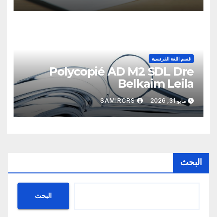
Naoual s3 M2 SDL
قسم اللغة الفرنسية
Polycopié AD M2 SDL Dre
Belkaim Leila
مايو 31, 2026
SAMIRCRS
البحث
البحث