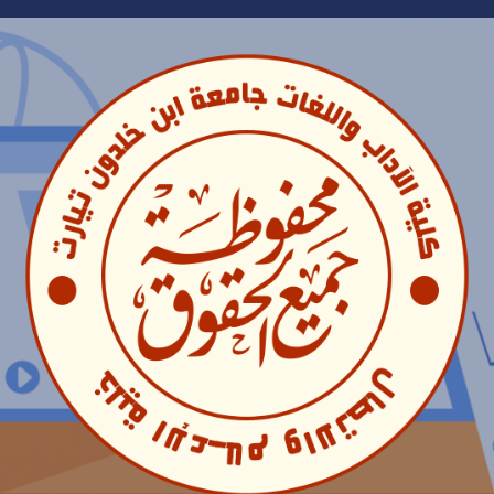
Ski
t
conten