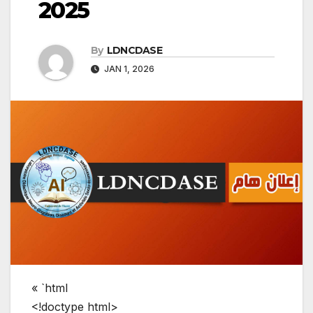
2025
By
LDNCDASE
JAN 1, 2026
« `html
<!doctype html>