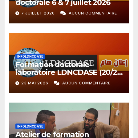
doctorale 6 & 7 juillet 2026
7 JUILLET 2026
AUCUN COMMENTAIRE
INFOLDNCDASE
Formation doctorale-
laboratoire LDNCDASE (20/21
avril 2026 + 23 mai 2026)
23 MAI 2026
AUCUN COMMENTAIRE
INFOLDNCDASE
Atelier de formation