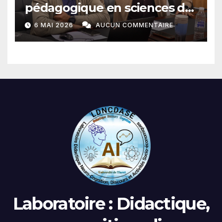
pédagogique en sciences du
langage
6 MAI 2026
AUCUN COMMENTAIRE
Laboratoire : Didactique,