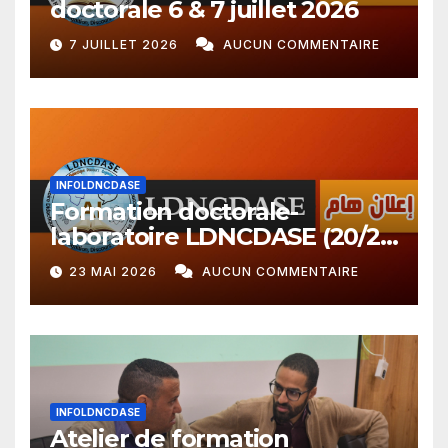
doctorale 6 & 7 juillet 2026
7 JUILLET 2026
AUCUN COMMENTAIRE
INFOLDNCDASE
Formation doctorale-
laboratoire LDNCDASE (20/21
avril 2026 + 23 mai 2026)
23 MAI 2026
AUCUN COMMENTAIRE
INFOLDNCDASE
Atelier de formation