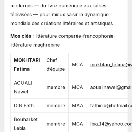
modernes — du livre numérique aux séries
télévisées — pour mieux saisir la dynamique
mondiale des créations littéraires et artistiques
Mos clés :
littérature comparée-francophonie-
littérature maghrébine
MOKHTARI
Chef
MCA
mokhtari_fatima@y
Fatima
d’équipe
AOUALI
membre
MCA
aoualinawel@gmai
Nawel
DIB Fathi
membre
MAA
fathidib@hotmail.
Bouharket
membre
MCA
lbia_14@yahoo.co
Lebia