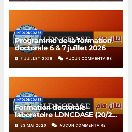
INFOLDNCDASE
Programme de la formation
doctorale 6 & 7 juillet 2026
7 JUILLET 2026
AUCUN COMMENTAIRE
INFOLDNCDASE
Formation doctorale-
laboratoire LDNCDASE (20/21
avril 2026 + 23 mai 2026)
23 MAI 2026
AUCUN COMMENTAIRE