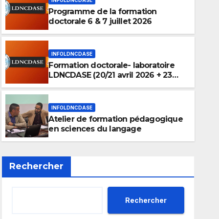
Programme de la formation
doctorale 6 & 7 juillet 2026
INFOLDNCDASE
Formation doctorale- laboratoire
INFOLDNCDASE
LDNCDASE (20/21 avril 2026 + 23
Atelier de formation pédago
mai 2026)
du langage
INFOLDNCDASE
Atelier de formation pédagogique
6 MAI 2026
AUCUN COMMENTAIRE
en sciences du langage
Rechercher
Rechercher