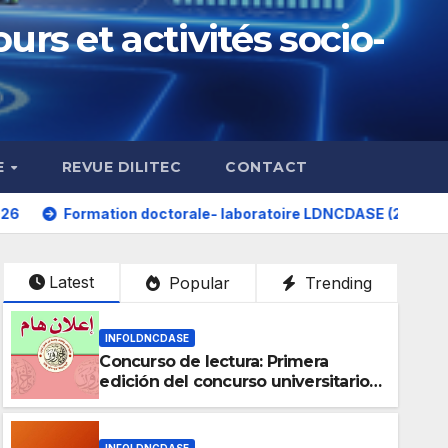
urs et activités socio-
E
REVUE DILITEC
CONTACT
tion doctorale- laboratoire LDNCDASE (20/21 avril 2026 + 23 
Latest
Popular
Trending
INFOLDNCDASE
Concurso de lectura: Primera
edición del concurso universitario
“EL PLACER DE LEER”
INFOLDNCDASE