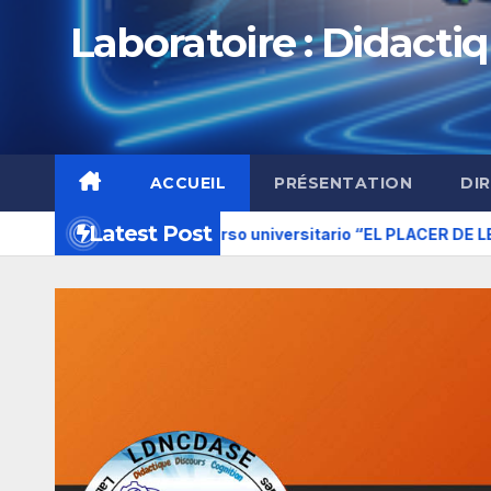
Laboratoire : Didactiq
ACCUEIL
PRÉSENTATION
DI
Latest Post
ción del concurso universitario “EL PLACER DE LEER”
Prog