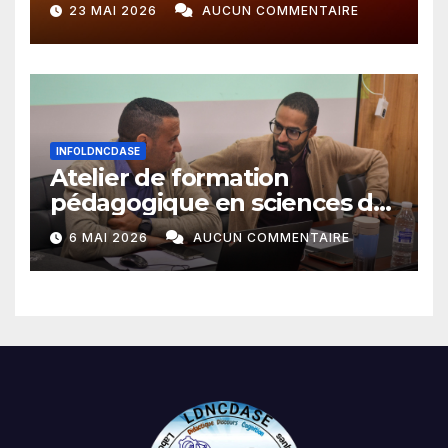
avril 2026 + 23 mai 2026)
23 MAI 2026
AUCUN COMMENTAIRE
INFOLDNCDASE
Atelier de formation
pédagogique en sciences du
langage
6 MAI 2026
AUCUN COMMENTAIRE