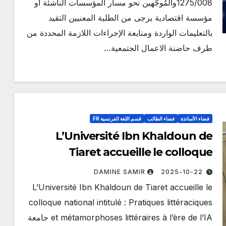
1275/008والمُوجَّهين نحو مسار المؤسسات الناشئة او
 رقم
إعلان عن استشارة رقم
مؤسسة اقتصادية يرجى من الطلبة المعنيين التقيد
2026/10
بالتعليمات الواردة ومتابعة الإجراءات اللازمة المحددة من
طرف حاضنة الاعمال الجتمعية…
DAMINE SAMIR
2026-07-22
DA
فضاء الأساتذة
فضاء الطالب
قسم اللغة الفرنسية FR
L’Université Ibn Khaldoun de
Tiaret accueille le colloque
national intitulé : Pratiques
DAMINE SAMIR
2025-10-22
littéraciques et métamorphoses
L’Université Ibn Khaldoun de Tiaret accueille le
littéraires à l’ère de l’IA
colloque national intitulé : Pratiques littéraciques
et métamorphoses littéraires à l’ère de l’IA جامعة