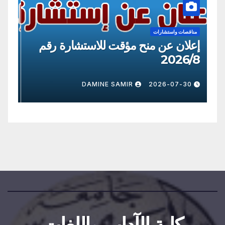
مناقصات واستشارات
من
إعلان عن منح مؤقت للاستشارة رقم
إع
09
2026/8
0
DAMINE SAMIR
2026-07-30
كلية الآداب واللغات