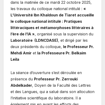
dans la matinée de ce mardi 22 octobre 2025,
les travaux du colloque national intitulé :
«
L’Université Ibn Khaldoun de Tiaret accueille
le colloque national intitulé : Pratiques
littéraciques et métamorphoses littéraires à
l’ère de l’IA »
, organisé sous la supervision du
Laboratoire (LDNCDASE)
, et dirigé par les
deux présidents du colloque,
le Professeur Pr.
Mehdi Amir
et
la Professeure Pr. Belkaim
Leila
La séance d’ouverture s’est déroulée en
présence du
Professeur Pr. Zerrouki
Abdelkader
, Doyen de la Faculté des Lettres
et des Langues, qui a salué dans son allocution
l’initiative scientifique du laboratoire. Il a
également mis en avant les efforts des