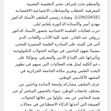
والمنظم تحت إشراف مخبر التعليمية العصبية
المعرفية، الخطاب والنشاطات الاجتماعية-الاقتصادية
(LDNCDASE)، وبقيادة رئيسي الملتقى الأستاذ الدكتور
مهدي أمير والأستاذة الدكتورة بلقايم ليلى.
جرت فعاليات الجلسة الافتتاحية بحضور الأستاذ الدكتور
زروقي عبد القادر، عميد كلية الآداب واللغات، الذي
أثنى في كلمته على المبادرة العلمية المتميزة للمخبر،
مشيدًا بجهود الباحثين في مواكبة التحولات التكنولوجية
وتأثيراتها على الإبداع الأدبي والمعرفي، ومؤكدًا على
دعم الكلية لمثل هذه الفعاليات التي تسهم في تطوير
البحث العلمي وتعزيز مكانة الجامعة الجزائرية في
المشهد الأكاديمي الوطني.
عرف الملتقى مشاركة واسعة لأساتذة وباحثين من
مختلف جامعات الوطن، سواء بالحضور المباشر أو عبر
تقنية التحاضر عن بعد، تناولوا من خلالها التحولات
العميقة التي أحدثها الذكاء الاصطناعي في مجالات
القراءة والكتابة والتعليم، مع التركيز على الأبعاد