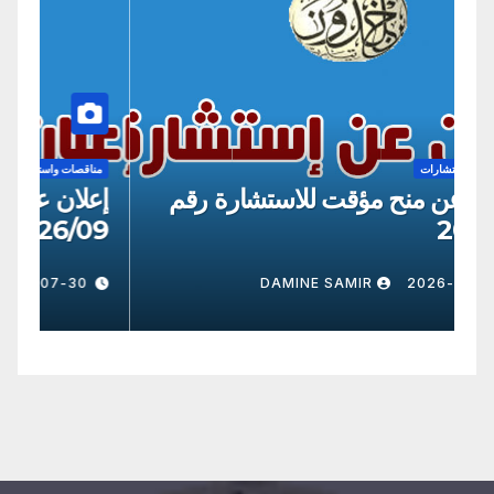
مناقصات واستشارات
من
إعلان عن منح مؤقت للاستشارة رقم
إع
09
2026/8
DAMINE SAMIR
2026-07-30