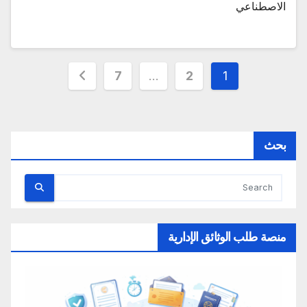
الاصطناعي
تعدد
7
…
2
1
صفحات
المقالات
بحث
منصة طلب الوثائق الإدارية