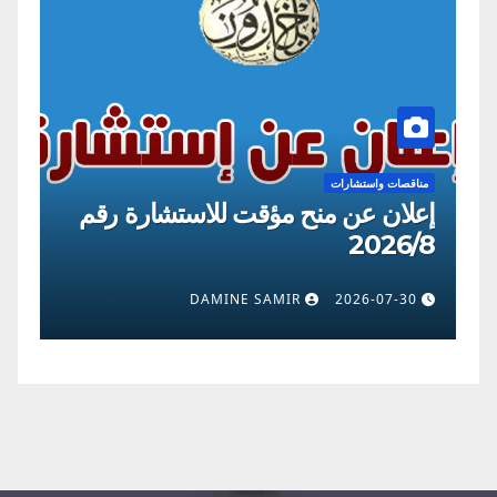
مناقصات واستشارات
من
إعلان عن منح مؤقت للاستشارة رقم
إع
09
2026/8
0
DAMINE SAMIR
2026-07-30