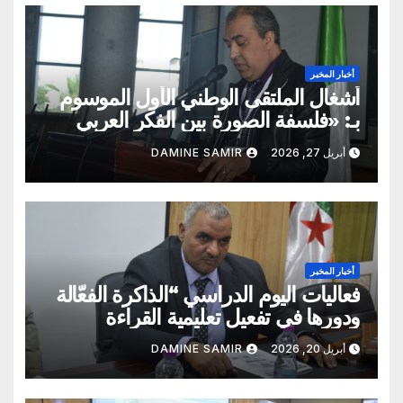
أخبار المخبر
أشغال الملتقى الوطني الأول الموسوم
بـ: «فلسفة الصورة بين الفكر العربي
الإسلامي والفكر الغربي: من الميتافيزيقيا
أبريل 27, 2026
DAMINE SAMIR
المتعالية إلى الممارسة الثقافية»
أخبار المخبر
فعاليات اليوم الدراسي “الذاكرة الفعّالة
ودورها في تفعيل تعليمية القراءة
السريعة والقراءة التصويرية”
أبريل 20, 2026
DAMINE SAMIR