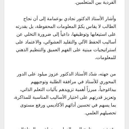
الفردية بين المتعلمين.
وأشار الأستاذ الدكتور نجادي بوعمامة إلى أن نجاح
الطالب لا يقاس بكمّ المعلومات المحفوظة، بل بقدرته
على استيعابها وتوظيفها، داعياً إلى ضرورة التخلي عن
أساليب الحفظ الآلي والتقليد العشوائي، والاعتماد على
استراتيجيات مبنية على الفهم العميق والتنظيم الذهني
للمعلومات.
من جهته، شدّد الأستاذ الدكتور عزوز ميلود على الدور
المحوري للأستاذ في مرافقة الطلبة وتوجيههم
بيداغوجياً، مبرزاً أهمية تزويدهم بآليات التعلم الذاتي،
وتعزيز قدرتهم على اختيار الأساليب المناسبة للمذاكرة،
بما يسهم في تحسين أدائهم الأكاديمي ورفع مستوى
تحصيلهم العلمي.
وقد تضمن برنامج اليوم الدراسي جملة من المداخلات