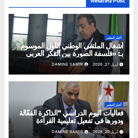
Related Post
أخبار المخبر
أشغال الملتقى الوطني الأول الموسوم
بـ: «فلسفة الصورة بين الفكر العربي
الإسلامي والفكر الغربي: من الميتافيزيقيا
أبريل 27, 2026
DAMINE SAMIR
المتعالية إلى الممارسة الثقافية»
أخبار المخبر
فعاليات اليوم الدراسي “الذاكرة الفعّالة
ودورها في تفعيل تعليمية القراءة
السريعة والقراءة التصويرية”
أبريل 20, 2026
DAMINE SAMIR