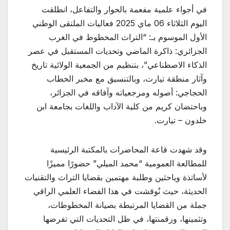
في أجواء علمية مفعمة بالحوار والتفاعل، انطلقت
اليوم الثلاثاء 06 ماي 2025 فعاليات الملتقى الوطني
الأول الموسوم بـ: “التراث المخطوط في الغرب
الجزائري: ذاكرة الماضي وتحديات المستقبل في عصر
الذكاء الاصطناعي”، بتنظيم من الجمعية الولائية تاريخ
وآثار منطقة تيارت، وبالتنسيق مع مخبر الخطاب
الحجاجي: أصوله ومرجعياته وآفاقه في الجزائر،
وباحتضان كريم من كلية الآداب واللغات بجامعة ابن
خلدون – تيارت.
وقد شهدت قاعة المحاضرات بالمكتبة الرئيسية
للمطالعة العمومية “محمد الميلي” حضورًا مميزًا
لأساتذة وباحثين وطلبة مهتمين بقضايا التراث والتقنيات
الحديثة، حيث نُوقشت في هذا الفضاء العلمي الراقي
جملة من القضايا المرتبطة بصيانة المخطوطات،
وتثمينها، ورقمنتها، في ظل التحديات التي تفرضها