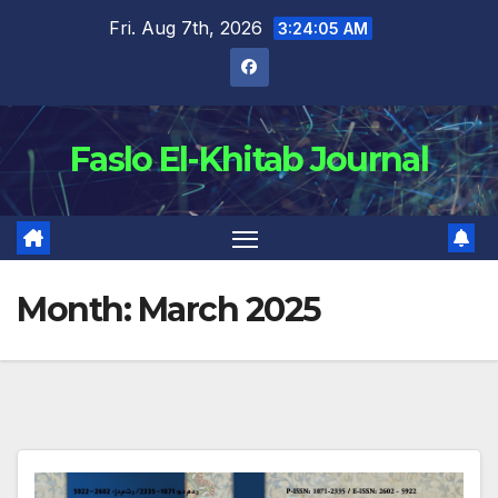
Skip
Fri. Aug 7th, 2026
3:24:06 AM
to
content
Faslo El-Khitab Journal
Month:
March 2025