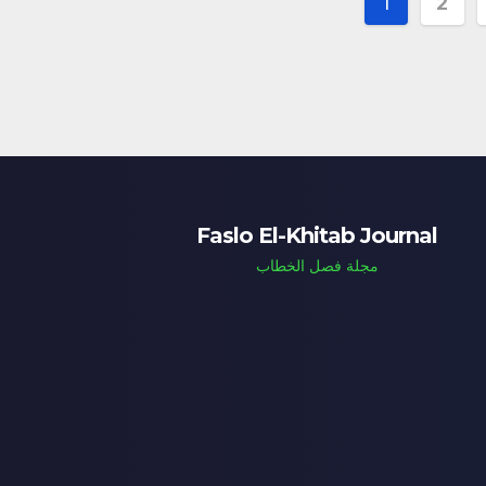
Posts
1
2
paginat
Faslo El-Khitab Journal
مجلة فصل الخطاب