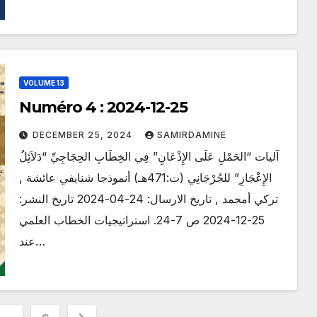
VOLUME 13
Numéro 4 : 2024-12-25
DECEMBER 25, 2024
SAMIRDAMINE
آليات “الحَمْلِ عَلَى الإِذْعَانِ” فِي الخِطَابِ الحِجَاجِيِّ “دَلاَئِلُ
الإِعْجَازِ” للجُرْجَانِي (ت:471هـ) أنموذجا شنايفي عائشة ,
تركي أمحمد , تاريخ الارسال: 24-04-2024 تاريخ النشر:
25-12-2024 ص 7-24. استراتيجيات الخطاب العلمي
عند…