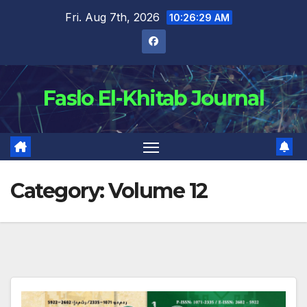
Skip
Fri. Aug 7th, 2026
10:26:30 AM
to
content
Faslo El-Khitab Journal
Category:
Volume 12