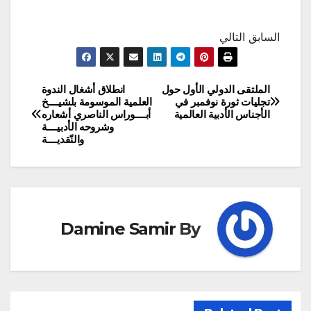
السابق التالي
الملتقى الدولي الأول حول
انطلاق أشغال الندوة
تصفّح
تجليات ثورة نوفمبر في
العلمية الموسومة بلشيــــخ
الأجناس الأدبية العالمية
أبــــوراس الناصري أشعاره
المقالات
وشروحه الأدبيــــة
والنّقديــــة
Damine Samir
By