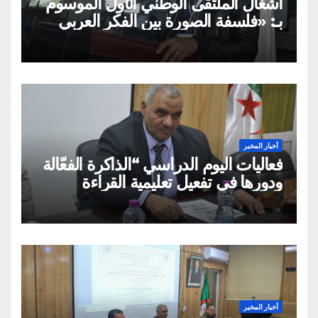
أشغال الملتقى الوطني الأول الموسوم
بـ: «فلسفة الصورة بين الفكر العربي
الإسلامي والفكر الغربي: من
الميتافيزيقيا المتعالية إلى الممارسة
الثقافية»
أخبار المخبر
فعاليات اليوم الدراسي “الذاكرة الفعّالة
ودورها في تفعيل تعليمية القراءة
السريعة والقراءة التصويرية”
أخبار المخبر