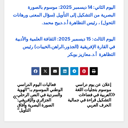
اليوم الثاني: 14 ديسمبر 2025: موسوم بالصورة
البصرية من التشكيل إلى التأويل (سؤال المعنى ورهانات
التحول) ، رئيس التظاهرة أ.د.دبيح محمد.
اليوم الثالث: 15 ديسمبر 2025: الثقافة العلمية والأدبية
في القارة الإفريقية (الجذور،الراهن،الخيبات) رئيس
التظاهرة أ.د.معازيز بوبكر
إعلان عن يوم دراسي
فعاليات اليوم الدراسي
تصفّح
موسوم بتجليات اللغة
الوطني الموسوم بـ:“الهوية
العربية في فضاءات
والسردية في النص الرحلي
المقالات
التشكيل قراءة في جمالية
الجزائري والإفريقي:
الحرف العربي
الصورة البصرية وآفاق
التأويل”