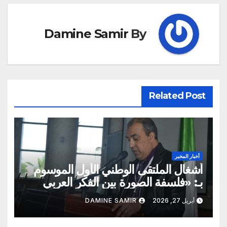
Damine Samir
By
Related Post
أخبار المخبر
أشغال الملتقى الوطني الأول الموسوم
بـ: «فلسفة الصورة بين الفكر العربي
الإسلامي والفكر الغربي: من الميتافيزيقيا
أبريل 27, 2026
DAMINE SAMIR
المتعالية إلى الممارسة الثقافية»