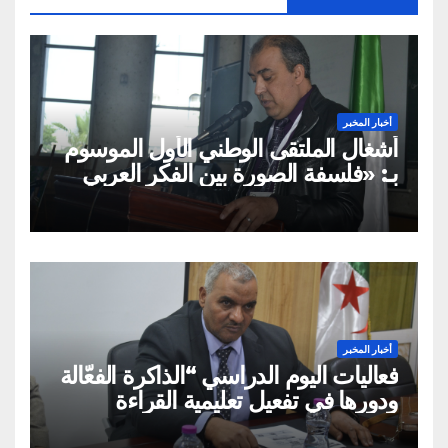
أخبار المخبر
أشغال الملتقى الوطني الأول الموسوم
بـ: «فلسفة الصورة بين الفكر العربي
الإسلامي والفكر الغربي: من
الميتافيزيقيا المتعالية إلى الممارسة
الثقافية»
أخبار المخبر
فعاليات اليوم الدراسي “الذاكرة الفعّالة
ودورها في تفعيل تعليمية القراءة
السريعة والقراءة التصويرية”