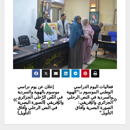
فعاليات اليوم الدراسي
إعلان عن يوم دراسي
تصفّح
الوطني الموسوم بـ:“الهوية
موسوم بالهوية والسردية
والسردية في النص الرحلي
في النّص الرّحلي الجزائري
المقالات
الجزائري والإفريقي:
والإفريقي (الصورة البصرية
الصورة البصرية وآفاق
في النص الرحلي وآفاق
التأويل”
التأويل)