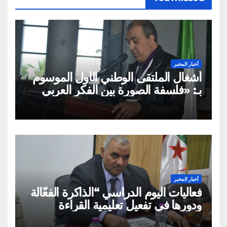
أخبار المخبر
أشغال الملتقى الوطني الأول الموسوم
بـ: «فلسفة الصورة بين الفكر العربي
الإسلامي والفكر الغربي: من
الميتافيزيقيا المتعالية إلى الممارسة
الثقافية»
أخبار المخبر
فعاليات اليوم الدراسي “الذاكرة الفعّالة
ودورها في تفعيل تعليمية القراءة
السريعة والقراءة التصويرية”