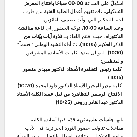
استُهلّ على الساعة
09:00 صباحًا بافتتاح المعرض
التشكيلي
، تلاه
تقييم أعمال الطلبة الفنية
من طرف
لجنة التحكيم التي تولّت تصنيف الفائزين.
وعند
الساعة 10:00
، توجّه الحضور إلى
قاعة مناقشة
الدكتوراه
، حيث افتُتح اللقاء بــ
تلاوة آيات بيّنات من
الذكر الحكيم (10:05)
، ثمّ
أداء النشيد الوطني “قسماً”
(10:10)
، لتتوالى بعدها كلمات الأساتذة المشرفين
والمنظمين:
كلمة رئيس التظاهرة الأستاذ الدكتور مهيدي منصور
(10:15)
كلمة مدير المخبر الأستاذ الدكتور داود امحمد (10:20)
الافتتاح الرسمي للتظاهرة من قبل عميد الكلية الأستاذ
الدكتور عبد القادر زروقي (10:25)
تلتها
جلسات علمية ثرية
قدّم فيها أساتذة الكلية
مداخلات تناولت حضور الثورة الجزائرية في الأدب
والفن التشكيلي، وعلاقة الجمال بالنضال، ودور المرأة