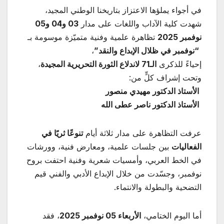
في أجواء يملؤها الاعتزاز بتاريخنا الوطني المجيد،
شهدت كلية الآداب واللغات على مدار
03 و04 و05
نوفمبر 2025
تظاهرة علمية وفنية متميّزة موسومة بـ
“نوفمبر في ظلال الإبداع والنقد”
،
إحياءً للذكرى
الـ71 لاندلاع الثورة التحريرية المجيدة
،
وتحت إشراف كلٍّ من:
الأستاذ الدكتور مهيدي منصور
الأستاذ الدكتور ناصر عطى الله
عرفت التظاهرة على مدار ثلاثة أيام
تنوعًا ثريًا في
الفعاليات
بين جلسات علمية، ومعارض فنية، وورشات
في الخط العربي، وأمسيات شعرية وفنية احتفت بروح
نوفمبر، وجسّدت من خلال الإبداع الأدبي والفني قيم
التضحية والبطولة والانتماء.
أما اليوم الختامي،
الأربعاء 05 نوفمبر 2025
، فقد