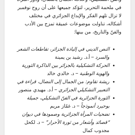
في ملحمة التحرير، لتؤكد جميعها على أن روح نوفمبر
لا تزال تلهم الفكر والإبداع الجزائري في مختلف
أشكاله، تناولت موضوعات عميقة تمزج بين الأدب
والفنّ والتاريخ، من بينها:
النص الديني في إلياذة الجزائر، تقاطعات الشعر
والسرد
– أ.د. رشيد بن يمينة
الحركة التشكيلية بالجزائر بين الذاكرة الثورية
والهوية الوطنية
– د. خالدي خالد
ريشة تقاوم: من الجمال إلى النضال، قراءة في
التعبير التشكيلي الجزائري
– أ.د. مهيدي منصور
الثورة الجزائرية في الفنّ التشكيلي، جميلة
بوحيرد أنموذجاً
– د. غمّاز مريم
تضحيات المرأة الجزائرية وصمودها في ديوان
“قصائد وأشعار من ثورة الأحرار”
– د. لكحل
مجدوب كمال