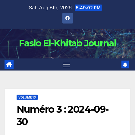
Skip
Sat. Aug 8th, 2026
5:49:03 PM
to
content
Faslo El-Khitab Journal
VOLUME 13
Numéro 3 : 2024-09-
30